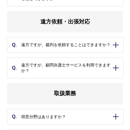
行うことができます。
A.
いいえ。法律相談は、その性質上、個人情報やプライバシ
遠方依頼・出張対応
ー、機密情報等を取り扱います。そのため、オンライン相
談にあたっては、カフェやファミレスなどではなく、ご自
宅等お客様以外の第三者に話し声が聞こえることのない環
境を確保してください。
Q.
遠方ですが、裁判を依頼することはできますか？
A.
はい。裁判のIT化に伴い、全国各地から裁判のご依頼を承
遠方ですが、顧問弁護士サービスを利用できます
Q.
っております。ただし、やむを得ず現地への出張が必要と
か？
なる場合があり、この場合、別途弁護士報酬としての日当
A.
のほか、交通費・宿泊費等の実費負担をお願いしておりま
す。
はい。顧問弁護士サービスは、メールや電話、オンライン
取扱業務
相談などのコミュニケーションがベースとなるため、遠方
であっても基本的には支障ありません。その上で、お客様
において弁護士の出張を希望される場合には（出張法務サ
ポート）、別途弁護士報酬としての日当のほか、交通費・
Q.
得意分野はありますか？
宿泊費等の実費負担をお願いしております。
A.