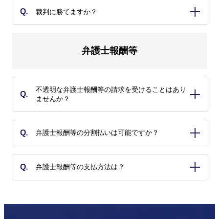
当事務所は、「裁判に強い法律事務所」として、「訴訟・
Q.
裁判に勝てますか？
債権回収」に注力しております。各種法的紛争について、
A.
個人・法人を問わずお気軽にご相談ください。
訴訟は、証拠の偏在や対立当事者の訴訟活動、裁判官の判
弁護士報酬等
断傾向など、様々な不確定要素によって結果が左右される
ことがあるため、その結果を確実に予測することはできま
せん。その上でなお、弁護士としての専門的知見に基づ
き、可能な限り正確に見通しを立て、お客様にとって最善
不透明な弁護士報酬等の請求を受けることはあり
の結果を追求いたします。
Q.
ませんか？
A.
当事務所では、料金の透明性確保の観点から、事前に弁護
Q.
弁護士報酬等の分割払いは可能ですか？
士報酬の見積りを提示し、お客様にご納得いただいた上で
A.
委任契約を締結しております。契約書等に記載のない弁護
士報酬等を請求することはありませんので、ご安心くださ
申し訳ありませんが、弁護士報酬等のお支払いは、原則と
Q.
弁護士報酬等の支払方法は？
い。
して一括払いにてお願いしております。
A.
相談料は、対面相談の場合には、当日、現金にて、オンラ
イン相談の場合には、後日、当事務所指定の銀行口座にお
振り込みください。その他の弁護士報酬、実費等は、当事