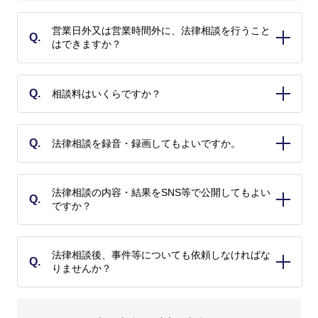
営業日外又は営業時間外に、法律相談を行うこと
Q.
はできますか？
A.
弁護士のスケジュールにより対応できる場合がございます
Q.
相談料はいくらですか？
ので、事前にご相談ください。
A.
初回相談料は、30分につき5,000円（税別）となります。2
Q.
法律相談を録音・録画してもよいですか。
回目以降は、30分につき1万円～（税別）となりますの
A.
で、あらかじめご確認ください。
申し訳ありませんが、法律相談の録音・録画は固くお断り
法律相談の内容・結果をSNS等で公開してもよい
Q.
しております。
ですか？
A.
申し訳ありませんが、法律相談の内容・結果について、
法律相談後、事件等についても依頼しなければな
Q.
SNS等での公開は固くお断りしております。
りませんか？
A.
いいえ。法律相談の結果や弁護士報酬の見積りなどを踏ま