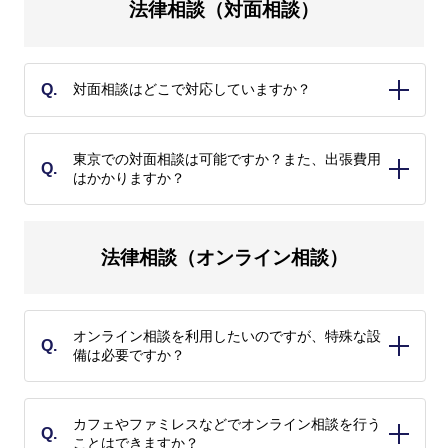
法律相談（対面相談）
えて、お客様の判断でご依頼ください。
Q.
対面相談はどこで対応していますか？
A.
対面相談は、箱崎オフォス（福岡）又は当事務所指定の相
東京での対面相談は可能ですか？また、出張費用
Q.
談スペース（東京）での対応となります。遠方のお客様は
はかかりますか？
オンライン相談をご利用ください。
A.
はい。当事務所指定の相談スペースを利用することで、対
法律相談（オンライン相談）
面相談が実施可能です。なお、この場合の出張費用は無料
です（無料出張相談）。
オンライン相談を利用したいのですが、特殊な設
Q.
備は必要ですか？
A.
いいえ。インターネット環境さえあれば、スマートフォ
カフェやファミレスなどでオンライン相談を行う
Q.
ン、タブレット、パソコン等を利用してオンライン相談を
ことはできますか？