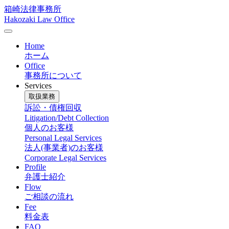
箱崎法律事務所
Hakozaki Law Office
メニュー
Home
ホーム
Office
事務所について
Services
取扱業務
訴訟・債権回収
Litigation/Debt Collection
個人のお客様
Personal Legal Services
法人(事業者)のお客様
Corporate Legal Services
Profile
弁護士紹介
Flow
ご相談の流れ
Fee
料金表
FAQ