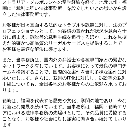
ストラリア・メルボルンへの留学経験を経て、地元九州・福
岡に「裁判に強い法律事務所」を設立したいとの思いから設
立した法律事務所です。
お客様が日々直面する法的なトラブルや課題に対し、法のプ
ロフェッショナルとして、お客様の置かれた状況や意向を十
分に踏まえ、訴訟等の裁判手続を追行するほか、これを見据
えた的確かつ高品質のリーガルサービスを提供することで、
お客様を最適な解決に導きます。
また、当事務所は、国内外の弁護士や各種専門家との緊密な
ネットワークを有しています。お客様にとって最良の専門チ
ームを構築することで、国際的な案件を含む多様な案件に対
応いたします。さらに、裁判のIT化に対応し、訴訟等の裁判
手続についても、全国各地のお客様からのご依頼を承ってお
ります。
箱崎は、福岡を代表する歴史や文化、学問の地であり、今な
お新たな発展を続けています。当事務所は、福岡・箱崎エリ
アにおける法律事務所の先駆けとして、その品質に妥協する
ことなく、お客様や社会に対し誠実に向き合い続けてまいり
ます。